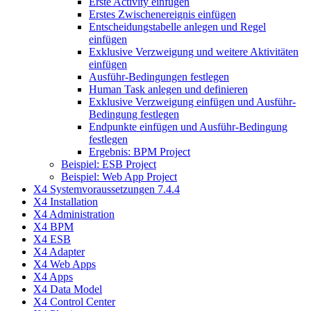
Erste Activity einfügen
Erstes Zwischenereignis einfügen
Entscheidungstabelle anlegen und Regel
einfügen
Exklusive Verzweigung und weitere Aktivitäten
einfügen
Ausführ-Bedingungen festlegen
Human Task anlegen und definieren
Exklusive Verzweigung einfügen und Ausführ-
Bedingung festlegen
Endpunkte einfügen und Ausführ-Bedingung
festlegen
Ergebnis: BPM Project
Beispiel: ESB Project
Beispiel: Web App Project
X4 Systemvoraussetzungen 7.4.4
X4 Installation
X4 Administration
X4 BPM
X4 ESB
X4 Adapter
X4 Web Apps
X4 Apps
X4 Data Model
X4 Control Center