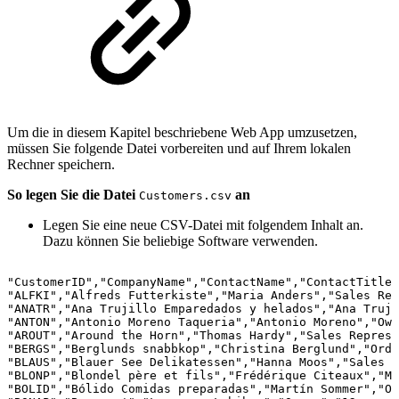
Um die in diesem Kapitel beschriebene Web App umzusetzen,
müssen Sie folgende Datei vorbereiten und auf Ihrem lokalen
Rechner speichern.
So legen Sie die Datei
an
Customers.csv
Legen Sie eine neue CSV-Datei mit folgendem Inhalt an.
Dazu können Sie beliebige Software verwenden.
"CustomerID","CompanyName","ContactName","ContactTitle"
"ALFKI","Alfreds
Futterkiste","Maria
Anders","Sales
Rep
"ANATR","Ana
Trujillo
Emparedados
y
helados","Ana
Truji
"ANTON","Antonio
Moreno
Taqueria","Antonio
Moreno","Own
"AROUT","Around
the
Horn","Thomas
Hardy","Sales
Represe
"BERGS","Berglunds
snabbkop","Christina
Berglund","Orde
"BLAUS","Blauer
See
Delikatessen","Hanna
Moos","Sales
R
"BLONP","Blondel
père
et
fils","Frédérique
Citeaux","Ma
"BOLID","Bólido
Comidas
preparadas","Martín
Sommer","Ow