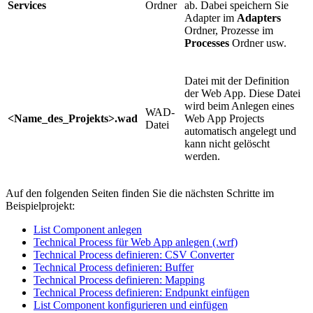
Services
Ordner
ab. Dabei speichern Sie
Adapter im
Adapters
Ordner, Prozesse im
Processes
Ordner usw.
Datei mit der Definition
der Web App. Diese Datei
wird beim Anlegen eines
WAD-
<Name_des_Projekts>.wad
Web App Projects
Datei
automatisch angelegt und
kann nicht gelöscht
werden.
Auf den folgenden Seiten finden Sie die nächsten Schritte im
Beispielprojekt:
List Component anlegen
Technical Process für Web App anlegen (.wrf)
Technical Process definieren: CSV Converter
Technical Process definieren: Buffer
Technical Process definieren: Mapping
Technical Process definieren: Endpunkt einfügen
List Component konfigurieren und einfügen