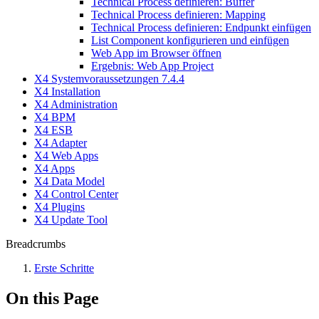
Technical Process definieren: Buffer
Technical Process definieren: Mapping
Technical Process definieren: Endpunkt einfügen
List Component konfigurieren und einfügen
Web App im Browser öffnen
Ergebnis: Web App Project
X4 Systemvoraussetzungen 7.4.4
X4 Installation
X4 Administration
X4 BPM
X4 ESB
X4 Adapter
X4 Web Apps
X4 Apps
X4 Data Model
X4 Control Center
X4 Plugins
X4 Update Tool
Breadcrumbs
Erste Schritte
On this Page