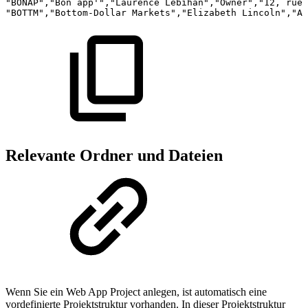
"BONAP","Bon
app'","Laurence
Lebihan","Owner","12,
rue
"BOTTM","Bottom-Dollar
Markets","Elizabeth
Lincoln","Ac
Relevante Ordner und Dateien
Wenn Sie ein Web App Project anlegen, ist automatisch eine
vordefinierte Projektstruktur vorhanden. In dieser Projektstruktur