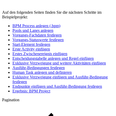
Auf den folgenden Seiten finden Sie die nächsten Schritte im
Beispielprojekt:
BPM Process anlegen (.bpm)
Pools und Lanes anlegen
Vorgangs-Fachdaten festlegen
Vorgangs-Statuswerte festlegen
Start-Element festlegen
Erste Activity einfügen
Erstes Zwischenereignis einfügen
Entscheidungstabelle anlegen und Regel einfügen
Exklusive Verzweigung und weitere Aktivitäten einfügen
Ausführ-Bedingungen festlegen
Human Task anlegen und definieren
Exklusive Verzweigung einfügen und Ausführ-Bedingung
festlegen
Endpunkte einfügen und Ausführ-Bedingung festlegen
Ergebnis: BPM Project
Pagination