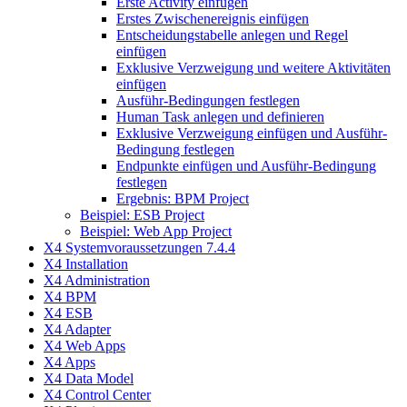
Erste Activity einfügen
Erstes Zwischenereignis einfügen
Entscheidungstabelle anlegen und Regel
einfügen
Exklusive Verzweigung und weitere Aktivitäten
einfügen
Ausführ-Bedingungen festlegen
Human Task anlegen und definieren
Exklusive Verzweigung einfügen und Ausführ-
Bedingung festlegen
Endpunkte einfügen und Ausführ-Bedingung
festlegen
Ergebnis: BPM Project
Beispiel: ESB Project
Beispiel: Web App Project
X4 Systemvoraussetzungen 7.4.4
X4 Installation
X4 Administration
X4 BPM
X4 ESB
X4 Adapter
X4 Web Apps
X4 Apps
X4 Data Model
X4 Control Center