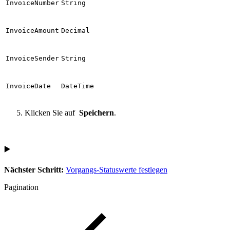
InvoiceNumber
String
InvoiceAmount
Decimal
InvoiceSender
String
InvoiceDate
DateTime
Klicken Sie auf
Speichern
.
▶️
Nächster Schritt:
Vorgangs-Statuswerte festlegen
Pagination