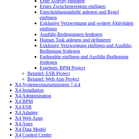
Erste Activity einfügen
Erstes Zwischenereignis einfügen
Entscheidungstabelle anlegen und Regel
einfügen
Exklusive Verzweigung und weitere Aktivitäten
einfügen
Ausführ-Bedingungen festlegen
Human Task anlegen und definieren
Exklusive Verzweigung einfügen und Ausführ-
Bedingung festlegen
Endpunkte einfügen und Ausführ-Bedingung
festlegen
Ergebnis: BPM Project
Beispiel: ESB Project
Beispiel: Web App Project
X4 Systemvoraussetzungen 7.4.4
X4 Installation
X4 Administration
X4 BPM
X4 ESB
X4 Adapter
X4 Web Apps
X4 Apps
X4 Data Model
X4 Control Center