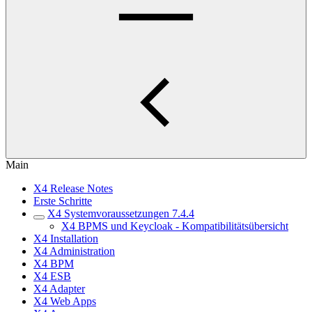
Main
X4 Release Notes
Erste Schritte
X4 Systemvoraussetzungen 7.4.4
X4 BPMS und Keycloak - Kompatibilitätsübersicht
X4 Installation
X4 Administration
X4 BPM
X4 ESB
X4 Adapter
X4 Web Apps