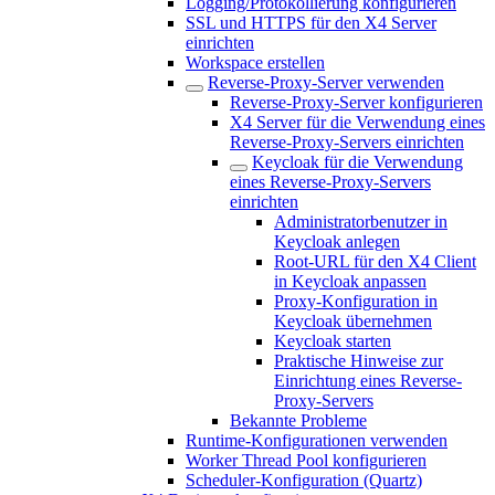
Logging/Protokollierung konfigurieren
SSL und HTTPS für den X4 Server
einrichten
Workspace erstellen
Reverse-Proxy-Server verwenden
Reverse-Proxy-Server konfigurieren
X4 Server für die Verwendung eines
Reverse-Proxy-Servers einrichten
Keycloak für die Verwendung
eines Reverse-Proxy-Servers
einrichten
Administratorbenutzer in
Keycloak anlegen
Root-URL für den X4 Client
in Keycloak anpassen
Proxy-Konfiguration in
Keycloak übernehmen
Keycloak starten
Praktische Hinweise zur
Einrichtung eines Reverse-
Proxy-Servers
Bekannte Probleme
Runtime-Konfigurationen verwenden
Worker Thread Pool konfigurieren
Scheduler-Konfiguration (Quartz)