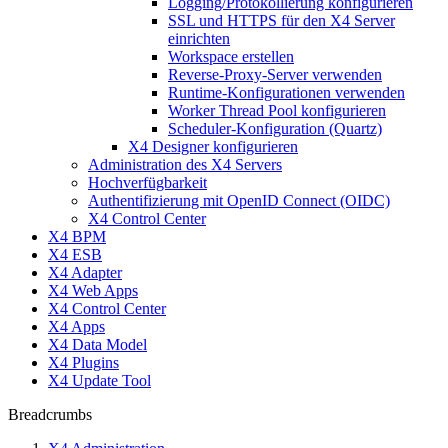
Logging/Protokollierung konfigurieren
SSL und HTTPS für den X4 Server
einrichten
Workspace erstellen
Reverse-Proxy-Server verwenden
Runtime-Konfigurationen verwenden
Worker Thread Pool konfigurieren
Scheduler-Konfiguration (Quartz)
X4 Designer konfigurieren
Administration des X4 Servers
Hochverfügbarkeit
Authentifizierung mit OpenID Connect (OIDC)
X4 Control Center
X4 BPM
X4 ESB
X4 Adapter
X4 Web Apps
X4 Control Center
X4 Apps
X4 Data Model
X4 Plugins
X4 Update Tool
Breadcrumbs