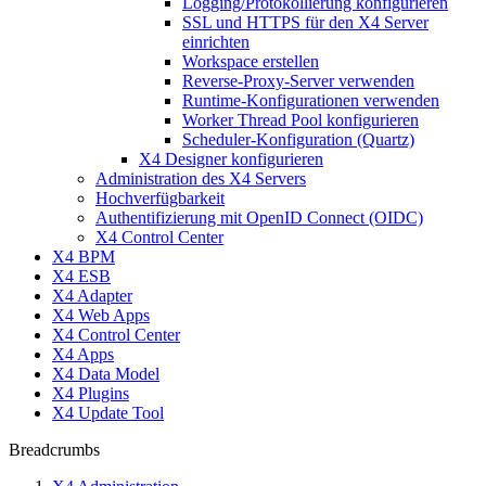
Logging/Protokollierung konfigurieren
SSL und HTTPS für den X4 Server
einrichten
Workspace erstellen
Reverse-Proxy-Server verwenden
Runtime-Konfigurationen verwenden
Worker Thread Pool konfigurieren
Scheduler-Konfiguration (Quartz)
X4 Designer konfigurieren
Administration des X4 Servers
Hochverfügbarkeit
Authentifizierung mit OpenID Connect (OIDC)
X4 Control Center
X4 BPM
X4 ESB
X4 Adapter
X4 Web Apps
X4 Control Center
X4 Apps
X4 Data Model
X4 Plugins
X4 Update Tool
Breadcrumbs