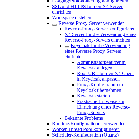
Logging/Protokollierung konfigurieren
SSL und HTTPS für den X4 Server
einrichten
Workspace erstellen
Reverse-Proxy-Server verwenden
Reverse-Proxy-Server konfigurieren
X4 Server für die Verwendung eines
Reverse-Proxy-Servers einrichten
Keycloak für die Verwendung
eines Reverse-Proxy-Servers
einrichten
Administratorbenutzer in
Keycloak anlegen
Root-URL für den X4 Client
in Keycloak anpassen
Proxy-Konfiguration in
Keycloak übernehmen
Keycloak starten
Praktische Hinweise zur
Einrichtung eines Reverse-
Proxy-Servers
Bekannte Probleme
Runtime-Konfigurationen verwenden
Worker Thread Pool konfigurieren
Scheduler-Konfiguration (Quartz)