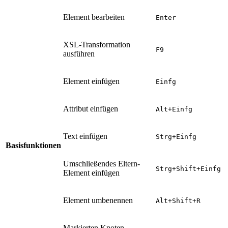
Element bearbeiten
Enter
XSL-Transformation
F9
ausführen
Element einfügen
Einfg
Attribut einfügen
Alt+Einfg
Text einfügen
Strg+Einfg
Basisfunktionen
Umschließendes Eltern-
Strg+Shift+Einfg
Element einfügen
Element umbenennen
Alt+Shift+R
Markierten Knoten