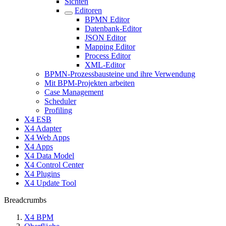
Sichten
Editoren
BPMN Editor
Datenbank-Editor
JSON Editor
Mapping Editor
Process Editor
XML-Editor
BPMN-Prozessbausteine und ihre Verwendung
Mit BPM-Projekten arbeiten
Case Management
Scheduler
Profiling
X4 ESB
X4 Adapter
X4 Web Apps
X4 Apps
X4 Data Model
X4 Control Center
X4 Plugins
X4 Update Tool
Breadcrumbs
X4 BPM