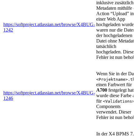
inklusive zusätzliche
Metadaten mithilfe d
Action “Upload” in
einer Web App
https://softproject.atlassian.net/browse/X4BUG-
hochgeladen wurde,
1242
waren nur die Daten
der hochgeladenen
Datei ohne Metadat
tatsächlich
hochgeladen. Dieser
Fehler ist nun behob
Wenn Sie in der Dat
<Projektname>.th
einen Farbwert für
A700
festgelegt hatt
https://softproject.atlassian.net/browse/X4BUG-
wurde diese Farbe a
1246
für
<Validations>
Components
verwendet. Dieser
Fehler ist nun behob
In der X4 BPMS 7.4