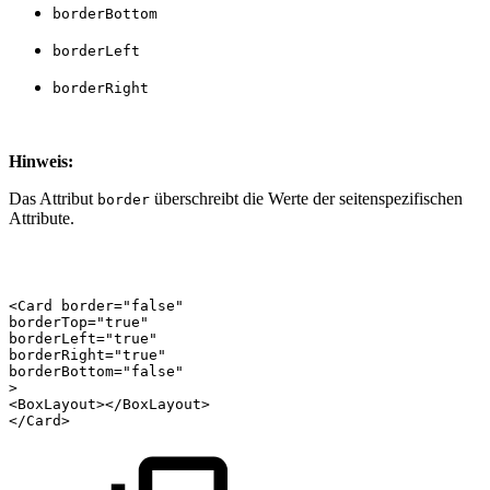
borderBottom
borderLeft
borderRight
Hinweis:
Das Attribut
überschreibt die Werte der seitenspezifischen
border
Attribute.
<Card
border="false"
borderTop="true"
borderLeft="true"
borderRight="true"
borderBottom="false"
>
<BoxLayout></BoxLayout>
</Card>