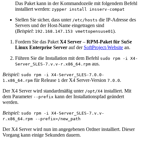
Das Paket kann in der Kommandozeile mit folgendem Befehl
installiert werden:
zypper install insserv-compat
Stellen Sie sicher, dass unter
die IP-Adresse des
/etc/hosts
Servers und der Host-Name eingetragen sind
(
Beispiel
:
).
192.168.147.153 vmettopensuse01
Fordern Sie das Paket
X4 Server
–
RPM-Paket für SuSe
Linux Enterprise Server
auf der
SoftProject-Website
an.
Führen Sie die Installation mit dem Befehl
sudo rpm -i X4-
aus.
Server_SLES-7.v.v-r.x86_64.rpm
Beispiel:
sudo rpm -i X4-Server_SLES-7.0.0-
für Release
der X4 Server-Version
.
1.x86_64.rpm
1
7.0.0
Der X4 Server wird standardmäßig unter
installiert. Mit
/opt/X4
dem Parameter
kann der Installationspfad geändert
--prefix
werden.
Beispiel:
sudo rpm -i X4-Server_SLES-7.v.v-
r.x86_64.rpm --prefix=/new_path
Der X4 Server wird nun im angegebenen Ordner installiert. Dieser
Vorgang kann einige Sekunden dauern.