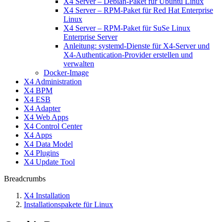
X4 Server – Debian-Paket für Ubuntu Linux
X4 Server – RPM-Paket für Red Hat Enterprise
Linux
X4 Server – RPM-Paket für SuSe Linux
Enterprise Server
Anleitung: systemd-Dienste für X4-Server und
X4-Authentication-Provider erstellen und
verwalten
Docker-Image
X4 Administration
X4 BPM
X4 ESB
X4 Adapter
X4 Web Apps
X4 Control Center
X4 Apps
X4 Data Model
X4 Plugins
X4 Update Tool
Breadcrumbs
X4 Installation
Installationspakete für Linux