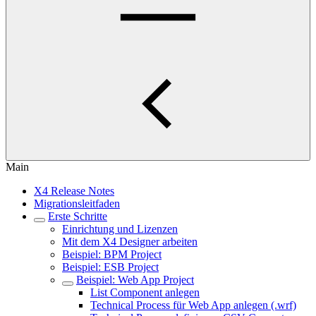
Main
X4 Release Notes
Migrationsleitfaden
Erste Schritte
Einrichtung und Lizenzen
Mit dem X4 Designer arbeiten
Beispiel: BPM Project
Beispiel: ESB Project
Beispiel: Web App Project
List Component anlegen
Technical Process für Web App anlegen (.wrf)