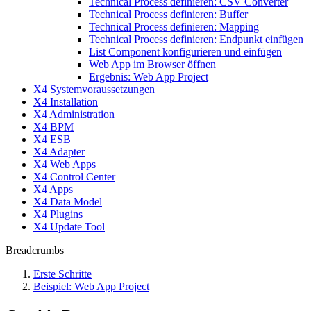
Technical Process definieren: CSV Converter
Technical Process definieren: Buffer
Technical Process definieren: Mapping
Technical Process definieren: Endpunkt einfügen
List Component konfigurieren und einfügen
Web App im Browser öffnen
Ergebnis: Web App Project
X4 Systemvoraussetzungen
X4 Installation
X4 Administration
X4 BPM
X4 ESB
X4 Adapter
X4 Web Apps
X4 Control Center
X4 Apps
X4 Data Model
X4 Plugins
X4 Update Tool
Breadcrumbs
Erste Schritte
Beispiel: Web App Project