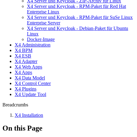
X4 Server und Keycloak - ZIP-Archiv für Linux
X4 Server und Keycloak - RPM-Paket für Red Hat
Enterprise Linux
X4 Server und Keycloak - RPM-Paket für SuSe Linux
Enterprise Server
X4 Server und Keycloak - Debian-Paket für Ubuntu
Linux
Docker-Image
X4 Administration
X4 BPM
X4 ESB
X4 Adapter
X4 Web Apps
X4 Apps
X4 Data Model
X4 Control Center
X4 Plugins
X4 Update Tool
Breadcrumbs
X4 Installation
On this Page