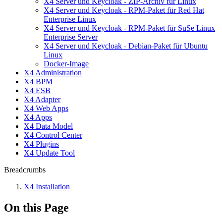
X4 Server und Keycloak - ZIP-Archiv für Linux
X4 Server und Keycloak - RPM-Paket für Red Hat
Enterprise Linux
X4 Server und Keycloak - RPM-Paket für SuSe Linux
Enterprise Server
X4 Server und Keycloak - Debian-Paket für Ubuntu
Linux
Docker-Image
X4 Administration
X4 BPM
X4 ESB
X4 Adapter
X4 Web Apps
X4 Apps
X4 Data Model
X4 Control Center
X4 Plugins
X4 Update Tool
Breadcrumbs
X4 Installation
On this Page