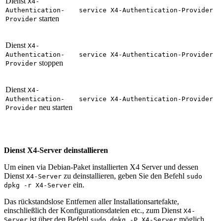
Dienst
X4-
Authentication-
service X4-Authentication-Provider
starten
Provider
Dienst
X4-
Authentication-
service X4-Authentication-Provider
stoppen
Provider
Dienst
X4-
Authentication-
service X4-Authentication-Provider
neu starten
Provider
Dienst X4-Server deinstallieren
Um einen via Debian-Paket installierten X4 Server und dessen
Dienst
zu deinstallieren, geben Sie den Befehl
X4-Server
sudo
ein.
dpkg -r X4-Server
Das rückstandslose Entfernen aller Installationsartefakte,
einschließlich der Konfigurationsdateien etc., zum Dienst
X4-
ist über den Befehl
möglich.
Server
sudo dpkg -P X4-Server