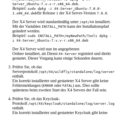
.
Server_Ubuntu-7.v.v-r.x86_64.deb
Beispiel:
sudo dpkg -i X4-Server_Ubuntu-7.0.0-
für Release
der X4 Server-Version
.
1.x86_64.deb
1
7.0.0
Der X4 Server wird standardmäßig unter
installiert.
/opt/X4
Mit der Variablen
kann der Installationspfad
INSTALL_PATH
geändert werden.
Beispiel:
sudo INSTALL_PATH=/myNewPath/Tools dpkg -
i X4-Server_Ubuntu-7.v.v-r.x86_64.deb
Der X4 Server wird nun im angegebenen
Ordner installiert, als Dienst
registriert und direkt
X4-Server
gestartet. Dieser Vorgang kann einige Sekunden dauern.
Prüfen Sie, ob das
Serverprotokoll
/opt/X4/wildfly/standalone/log/server
enthält.
Ein korrekt installierter und gestarteter X4 Server gibt keine
Fehlermeldungen (
oder
) aus. Dies sollte
ERROR
FATAL
spätestens beim zweiten Start des X4 Servers der Fall sein.
Prüfen Sie, ob das Keycloak-
Protokoll
/opt/X4/keycloak/standalone/log/server.log
enthält.
Ein korrekt installierter und gestarteter Keycloak gibt keine