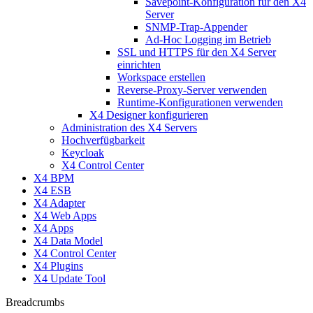
Savepoint-Konfiguration für den X4
Server
SNMP-Trap-Appender
Ad-Hoc Logging im Betrieb
SSL und HTTPS für den X4 Server
einrichten
Workspace erstellen
Reverse-Proxy-Server verwenden
Runtime-Konfigurationen verwenden
X4 Designer konfigurieren
Administration des X4 Servers
Hochverfügbarkeit
Keycloak
X4 Control Center
X4 BPM
X4 ESB
X4 Adapter
X4 Web Apps
X4 Apps
X4 Data Model
X4 Control Center
X4 Plugins
X4 Update Tool
Breadcrumbs