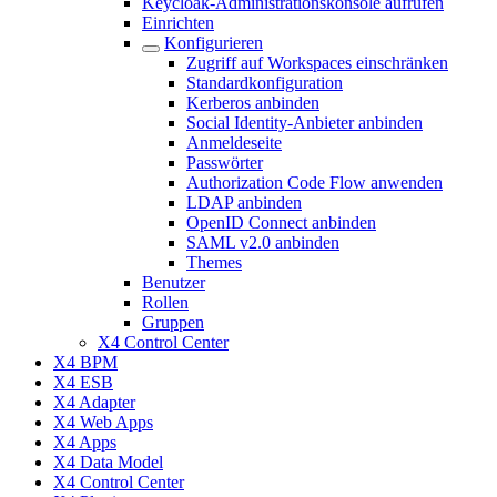
Keycloak-Administrationskonsole aufrufen
Einrichten
Konfigurieren
Zugriff auf Workspaces einschränken
Standardkonfiguration
Kerberos anbinden
Social Identity-Anbieter anbinden
Anmeldeseite
Passwörter
Authorization Code Flow anwenden
LDAP anbinden
OpenID Connect anbinden
SAML v2.0 anbinden
Themes
Benutzer
Rollen
Gruppen
X4 Control Center
X4 BPM
X4 ESB
X4 Adapter
X4 Web Apps
X4 Apps
X4 Data Model
X4 Control Center