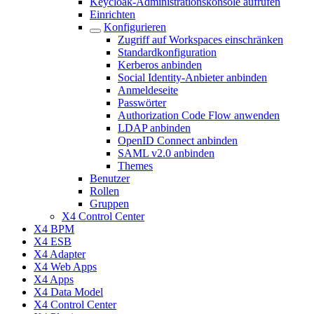
Keycloak-Administrationskonsole aufrufen
Einrichten
Konfigurieren
Zugriff auf Workspaces einschränken
Standardkonfiguration
Kerberos anbinden
Social Identity-Anbieter anbinden
Anmeldeseite
Passwörter
Authorization Code Flow anwenden
LDAP anbinden
OpenID Connect anbinden
SAML v2.0 anbinden
Themes
Benutzer
Rollen
Gruppen
X4 Control Center
X4 BPM
X4 ESB
X4 Adapter
X4 Web Apps
X4 Apps
X4 Data Model
X4 Control Center